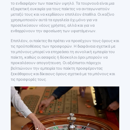
το ενδιαφέρον των παικτών υψηλό. Τα τουρνουά είναι μια
εξαιρετική ευκαιρία για τους παίκτες να ανταγωνιστούν
μεταξύ τους και να κερδίσουν επιπλέον έπαθλα. Οι καζίνο
χρησιμοποιούν αυτά τα εργαλεία όχι μόνο για να
προσελκύσουν νέους χρήστες, αλλά και για να
ενθαρρύνουν την αφοσίωση των υφιστάμενων.
Επιπλέον, οι παίκτες θα πρέπει να προσέχουν τους όρους και
τις προϋποθέσεις των προσφορών. Η διαφάνεια σχετικά με
τα μπόνους μπορεί να επηρεάσει τη συνολική εμπειρία του
παίκτη, καθώς οι ασαφείς ή δύσκολοι όροι μπορούν να
προκαλέσουν απογοήτευση. Οι αξιόπιστοι πάροχοι
βελτιώνουν την εμπειρία του παίκτη προσφέροντας
ξεκάθαρους και δίκαιους όρους σχετικά με τα μπόνους και
τις προσφορές τους.