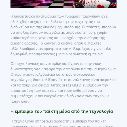
Η διαδικτυακή πλατφόρμα των τυχερών παιχνιδιών έχει
εξελιχθεί και χάρη στη βελτίωση της ταχύτητας του
διαδικτύου και της διαθέσιμης υποδομής. Οι παίκτες μπορούν
να απολαμβάνουν παιχνίδια με απρόσκοπτη ροή, χωρίς
καθυστερήσεις, γεγονός που ενισχύει την αίσθηση της
άμεσης δράσης. Τα ζωντανά καζίνο, όπου οι παίκτες
αλληλεπιδρούν με πραγματικούς ντίλερ, έχουν γίνει πολύ
δημοφιλή, προσφέροντας μια πιο ρεαλιστική εμπειρία.
Οι τεχνολογικές καινοτομίες παρέχουν επίσης νέες
δυνατότητες όσον αφορά την ασφάλεια και την αμεροληψία.
Οι προηγμένοι αλγόριθμοι και οι κρυπτογραφικές
τεχνολογίες διασφαλίζουν ότι οι συναλλαγές είναι ασφαλείς
και τα παιχνίδια δίκαια. Αυτές οι εξελίξεις ενισχύουν την
εμπιστοσύνη των παικτών και τους ενθαρρύνουν να
συμμετάσχουν πιο ενεργά στην διαδικασία των τυχερών
παιχνιδιών.
Η εμπειρία του παίκτη μέσα από την τεχνολογία
Η τεχνολογία επηρεάζει άμεσα την εμπειρία του παίκτη,
προσφέροντας εξατομικευμένες προτάσεις και περιεχόμενο.