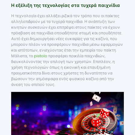
Η εξέλιξη της τεχνολογίας στα τυχερά παιχνίδια
Η τεχνολογία έχει αλλάξει ριζικά τον τρόπο που οι παίκτες
αλληλεπιδρούν με τα τυχερά παιχνίδια. Η ανάπτυξη των
κινητών συσκευών έχει επιτρέψει στους παίκτες να έχουν
πρόσβαση σε παιχνίδια οποιαδήποτε στιγμή και οπουδήποτε.
Αυτό έχει δημιουργήσει νέες ευκαιρίες για τις καζίνο, που
μπορούν πλέον να προσφέρουν παιχνίδια μέσω εφαρμογών
και ιστότοπων, ενισχύοντας έτσι την εμπειρία του παίκτη.
Μάλιστα, το
pistolo
προσφέρει ποικιλία παιχνιδιών,
διευκολύνοντας την επιλογή των χρηστών. Επιπλέον, η
χρήση τεχνολογιών όπως η εικονική και επαυξημένη
πραγματικότητα δίνει στους χρήστες τη δυνατότητα να
βιώσουν την ατμόσφαιρα ενός φυσικού καζίνο από την
άνεση του σπιτιού τους.