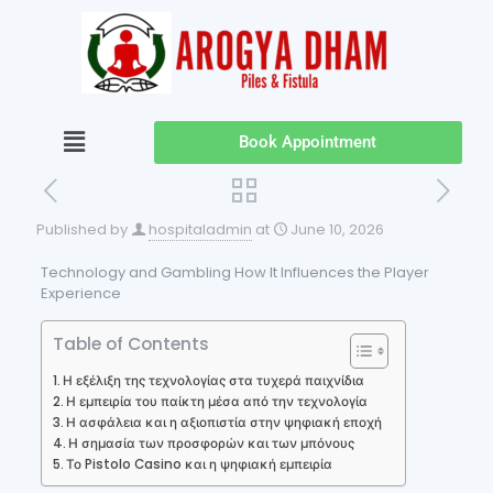
Book Appointment
Published by
hospitaladmin
at
June 10, 2026
Technology and Gambling How It Influences the Player
Experience
Table of Contents
Η εξέλιξη της τεχνολογίας στα τυχερά παιχνίδια
Η εμπειρία του παίκτη μέσα από την τεχνολογία
Η ασφάλεια και η αξιοπιστία στην ψηφιακή εποχή
Η σημασία των προσφορών και των μπόνους
Το Pistolo Casino και η ψηφιακή εμπειρία