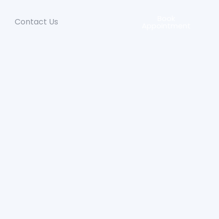
Book
Contact Us
Appointment