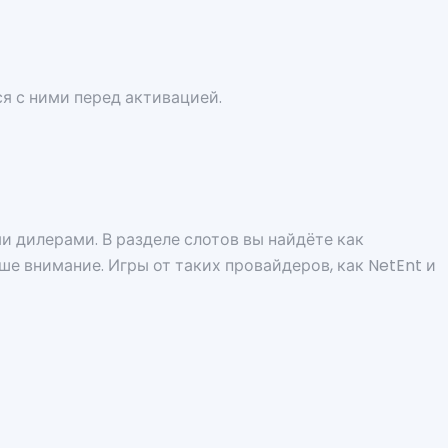
я с ними перед активацией.
и дилерами. В разделе слотов вы найдёте как
е внимание. Игры от таких провайдеров, как NetEnt и