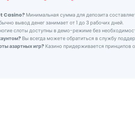
et Casino?
Минимальная сумма для депозита составляет
ычно вывод денег занимает от 1 до 3 рабочих дней.
ногие слоты доступны в демо-режиме без необходимост
каунтом?
Вы всегда можете обратиться в службу поддер
рты азартных игр?
Казино придерживается принципов о