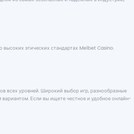
 о высоких этических стандартах Melbet Casino.
ов всех уровней. Широкий выбор игр, разнообразные
 вариантом. Если вы ищете честное и удобное онлайн-