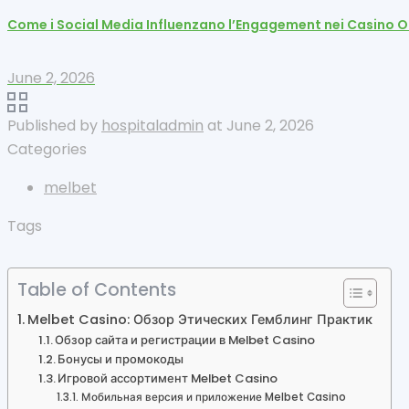
Come i Social Media Influenzano l’Engagement nei Casino 
June 2, 2026
Published by
hospitaladmin
at
June 2, 2026
Categories
melbet
Tags
Table of Contents
Melbet Casino: Обзор Этических Гемблинг Практик
Обзор сайта и регистрации в Melbet Casino
Бонусы и промокоды
Игровой ассортимент Melbet Casino
Мобильная версия и приложение Melbet Casino