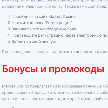
нужно пройти процесс регистрации, который достаточн
рождения и электронную почту. Также вам будет пред
Перейдите на сайт Melbet Casino.
Нажмите кнопку “Регистрация”.
Заполните все необходимые поля.
Подтвердите регистрацию через электронную поч
Войдите в свой аккаунт.
После создания аккаунта вы сможете использовать вс
Бонусы и промокоды
Melbet Casino предлагает разнообразные бонусные пр
приветственный бонус, который часто включает в себя
нужно использовать промокод, который можно найти н