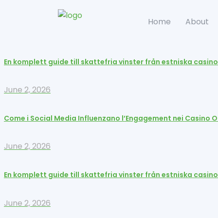
Home
About
En komplett guide till skattefria vinster från estniska casin
June 2, 2026
Come i Social Media Influenzano l’Engagement nei Casino 
June 2, 2026
En komplett guide till skattefria vinster från estniska casin
June 2, 2026