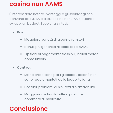
casino non AAMS
È interessante notare i vantaggi e gli svantaggi che
derivano dall’utilizzo di siti casino non AAMS quando
sviluppi un budget. Ecco una sintesi:
Pro:
Maggiore varietà di giochi e fornitori.
Bonus più generosi rispetto ai siti AAMS.
Opzioni di pagamento flessibili, inclusi metodi
come Bitcoin.
Contro:
Meno protezione per i giocatori, poiché non
sono regolamentati dalla legge italiana.
Possibili problemi di sicurezza e affidabilità.
Maggiore rischio di truffe o pratiche
commerciali scorrette.
Conclusione