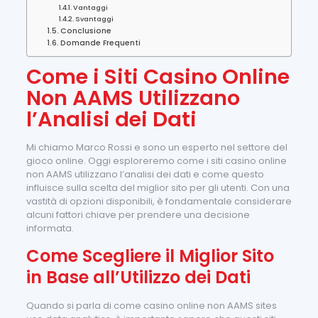
Vantaggi
Svantaggi
Conclusione
Domande Frequenti
Come i Siti Casino Online
Non AAMS Utilizzano
l’Analisi dei Dati
Mi chiamo Marco Rossi e sono un esperto nel settore del
gioco online. Oggi esploreremo come i siti casino online
non AAMS utilizzano l’analisi dei dati e come questo
influisce sulla scelta del miglior sito per gli utenti. Con una
vastità di opzioni disponibili, è fondamentale considerare
alcuni fattori chiave per prendere una decisione
informata.
Come Scegliere il Miglior Sito
in Base all’Utilizzo dei Dati
Quando si parla di come casino online non AAMS sites