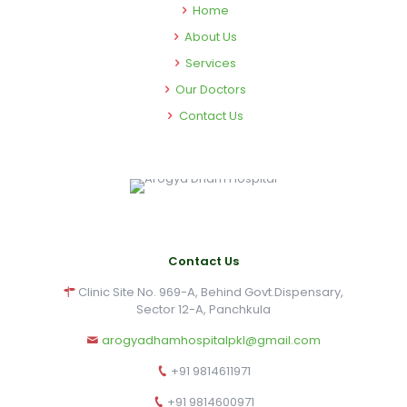
Home
About Us
Services
Our Doctors
Contact Us
Contact Us
Clinic Site No. 969-A, Behind Govt.Dispensary,
Sector 12-A, Panchkula
arogyadhamhospitalpkl@gmail.com
+91 9814611971
+91 9814600971