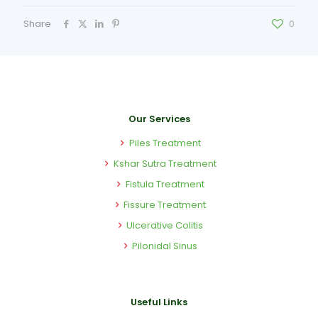
Share
0
Our Services
Piles Treatment
Kshar Sutra Treatment
Fistula Treatment
Fissure Treatment
Ulcerative Colitis
Pilonidal Sinus
Useful Links