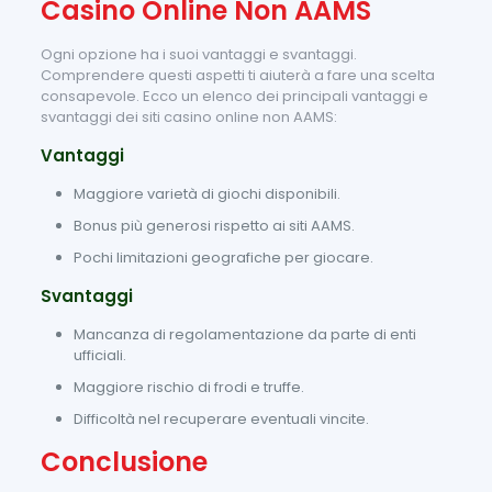
Casino Online Non AAMS
Ogni opzione ha i suoi vantaggi e svantaggi.
Comprendere questi aspetti ti aiuterà a fare una scelta
consapevole. Ecco un elenco dei principali vantaggi e
svantaggi dei siti casino online non AAMS:
Vantaggi
Maggiore varietà di giochi disponibili.
Bonus più generosi rispetto ai siti AAMS.
Pochi limitazioni geografiche per giocare.
Svantaggi
Mancanza di regolamentazione da parte di enti
ufficiali.
Maggiore rischio di frodi e truffe.
Difficoltà nel recuperare eventuali vincite.
Conclusione