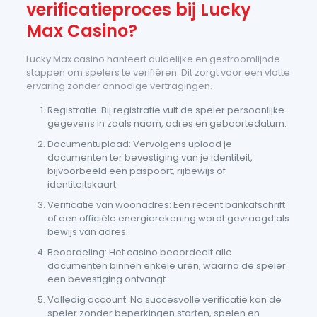
verificatieproces bij Lucky
Max Casino?
Lucky Max casino hanteert duidelijke en gestroomlijnde
stappen om spelers te verifiëren. Dit zorgt voor een vlotte
ervaring zonder onnodige vertragingen.
Registratie: Bij registratie vult de speler persoonlijke
gegevens in zoals naam, adres en geboortedatum.
Documentupload: Vervolgens upload je
documenten ter bevestiging van je identiteit,
bijvoorbeeld een paspoort, rijbewijs of
identiteitskaart.
Verificatie van woonadres: Een recent bankafschrift
of een officiële energierekening wordt gevraagd als
bewijs van adres.
Beoordeling: Het casino beoordeelt alle
documenten binnen enkele uren, waarna de speler
een bevestiging ontvangt.
Volledig account: Na succesvolle verificatie kan de
speler zonder beperkingen storten, spelen en