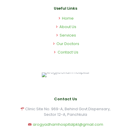
Useful Links
Home
About Us
Services
Our Doctors
Contact Us
Contact Us
Clinic Site No. 969-A, Behind Govt.Dispensary,
Sector 12-A, Panchkula
arogyadhamhospitalpkl@gmail.com